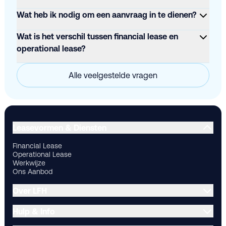
Wat heb ik nodig om een aanvraag in te dienen?
Wat is het verschil tussen financial lease en
operational lease?
Alle veelgestelde vragen
Financial Lease
Operational Lease
Werkwijze
Ons Aanbod
Ov
Leasevormen & Diensten
Financial Lease
Operational Lease
Werkwijze
Ons Aanbod
Over LFH
Hulp & Info