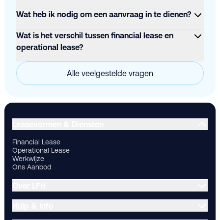
Wat heb ik nodig om een aanvraag in te dienen?
Wat is het verschil tussen financial lease en
operational lease?
Alle veelgestelde vragen
Financial Lease
Operational Lease
Werkwijze
Ons Aanbod
Ov
Leasevormen & Diensten
Financial Lease
Operational Lease
Werkwijze
Ons Aanbod
Over LFH
Hulp & Info