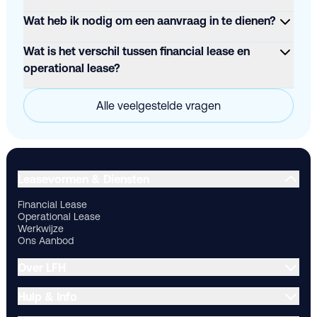
Wat heb ik nodig om een aanvraag in te dienen?
Wat is het verschil tussen financial lease en
operational lease?
Alle veelgestelde vragen
Financial Lease
Operational Lease
Werkwijze
Ons Aanbod
Ov
Leasevormen & Diensten
Financial Lease
Operational Lease
Werkwijze
Ons Aanbod
Over LFH
Hulp & Info